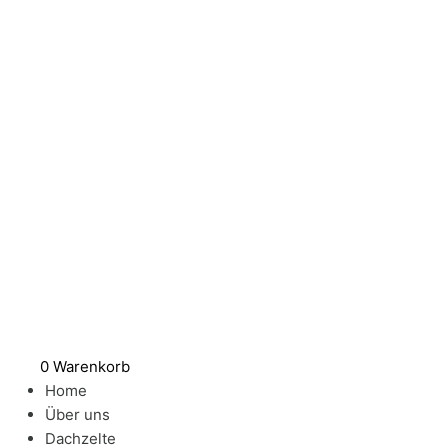
Zum
Einpackhilfe
Inhalt
Vordach
springen
Spanngummi
mit
Haken
140
Menge
0
Warenkorb
Home
Über uns
Dachzelte