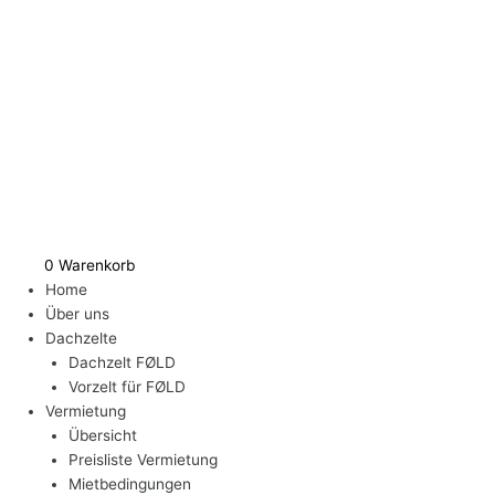
Zum
Inhalt
springen
0
Warenkorb
Home
Über uns
Dachzelte
Dachzelt FØLD
Vorzelt für FØLD
Vermietung
Übersicht
Preisliste Vermietung
Mietbedingungen