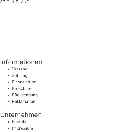
STIG JÛTLAND
Rosenauer Straße 100 a
96450 Coburg
Deutschland
service@stigjutland.com
+49 (0)9561 799 616-0
+49 (0)9561 799 616-0
Informationen
Versand
Zahlung
Finanzierung
Broschüre
Rücksendung
Reklamation
Unternehmen
Kontakt
Impressum