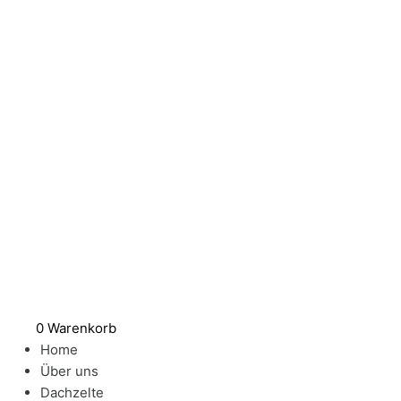
Zum
Reparatur
Inhalt
Set
springen
mit
drei
verschiedenen
Flicken
Menge
0
Warenkorb
Home
Über uns
Dachzelte