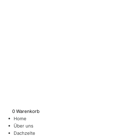
Zum
Montageschiene
Inhalt
160
springen
cm
für
Dachzelt
FØLD
Menge
0
Warenkorb
Home
Über uns
Dachzelte