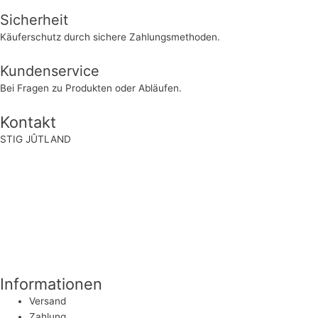
Sicherheit
Käuferschutz durch sichere Zahlungsmethoden.
Kundenservice
Bei Fragen zu Produkten oder Abläufen.
Kontakt
STIG JÛTLAND
Rosenauer Straße 100 a
96450 Coburg
Deutschland
service@stigjutland.com
+49 (0)9561 799 616-0
+49 (0)9561 799 616-0
Informationen
Versand
Zahlung