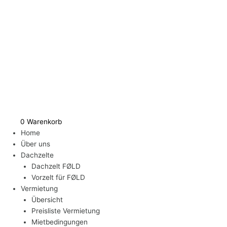
Zum
Matratzenbezug
Inhalt
für
springen
Dachzelt
FØLD
160
Menge
0
Warenkorb
Home
Über uns
Dachzelte
Dachzelt FØLD
Vorzelt für FØLD
Vermietung
Übersicht
Preisliste Vermietung
Mietbedingungen