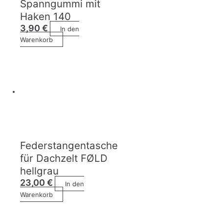
Spanngummi mit
Haken 140
3,90
€
In den
Warenkorb
Federstangentasche
für Dachzelt FØLD
hellgrau
23,00
€
In den
Warenkorb