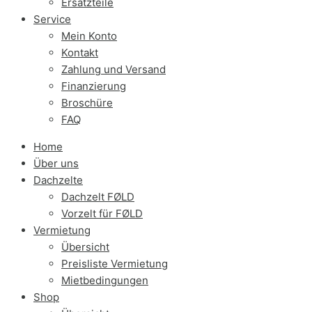
Ersatzteile
Service
Mein Konto
Kontakt
Zahlung und Versand
Finanzierung
Broschüre
FAQ
Home
Über uns
Dachzelte
Dachzelt FØLD
Vorzelt für FØLD
Vermietung
Übersicht
Preisliste Vermietung
Mietbedingungen
Shop