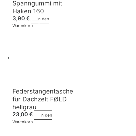
Spanngummi mit
Haken 160
3,90
€
In den
Warenkorb
Federstangentasche
für Dachzelt FØLD
hellgrau
23,00
€
In den
Warenkorb