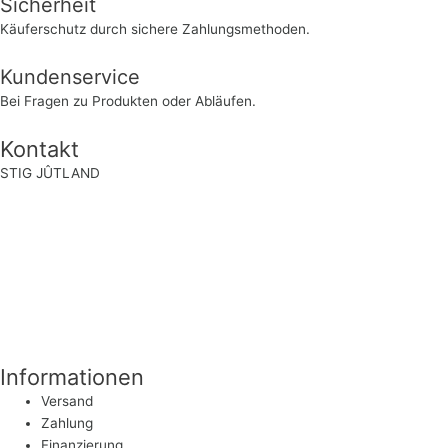
Sicherheit
Käuferschutz durch sichere Zahlungsmethoden.
Kundenservice
Bei Fragen zu Produkten oder Abläufen.
Kontakt
STIG JÛTLAND
Rosenauer Straße 100 a
96450 Coburg
Deutschland
service@stigjutland.com
+49 (0)9561 799 616-0
+49 (0)9561 799 616-0
Informationen
Versand
Zahlung
Finanzierung